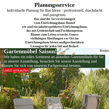
Planungsservice
Individuelle Planung für Ihre Ideen - professionell, durchdacht
und passgenau.
Das sind die
Serviceleistungen
vom
Einrichtungshaus Hansel
wir sind ein inhabergeführtes Einrichtungshaus,
das mit Leidenschaft und Fachkompetenz
Räume zum Leben erweckt. Unsere
vielfältigen Abteilungen
vor Ort im
Einrichtungshaus bieten maßgeschneiderte
Lösungen für jeden Stil und Bedarf.
Gartenmöbel Saison!
Bode
Wir haben ein tolles Sortiment an aktuellen Gartenmöbeln für Sie
in unserer Ausstellung, besuchen Sie unsere Ausstellung und
lassen Sie sich von unserem Fachpersonal beraten.
Jetzt einkaufen