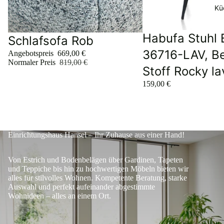
Kü
Habufa Stuhl 
Sale
Schlafsofa Rob
36716-LAV, B
Angebotspreis
669,00 €
Normaler Preis
819,00 €
Stoff Rocky la
159,00 €
Einrichtungshaus Hansel – Ihr Zuhause aus einer Hand!
Von Estrich und Bodenbelägen über Gardinen, Tapeten
und Teppiche bis hin zu hochwertigen Möbeln bieten wir
alles für stilvolles Wohnen. Kompetente Beratung, starke
Auswahl und perfekt aufeinander abgestimmte
Wohnideen – alles an einem Ort.