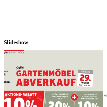
Slideshow
Weitere Infos
We
M