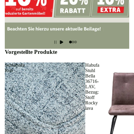
Vorgestellte Produkte
Schlafsofa
Habufa
Rob
Stuhl
Bella
36716-
LAV,
Bezug:
Stoff
Rocky
lava