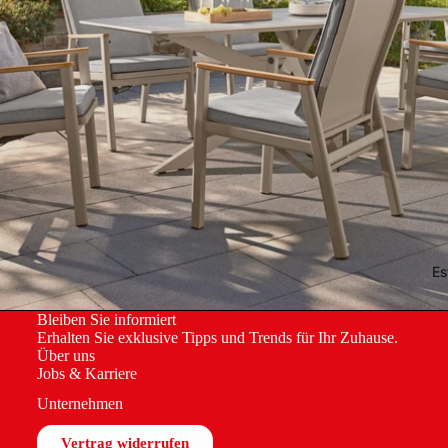
Es
Bleiben Sie informiert
Datenschutzerklärung
Erhalten Sie exklusive Tipps und Trends für Ihr Zuhause.
Über uns
Kontaktinformationen
Jobs & Karriere
Impressum
Unternehmen
AGB
Vertrag widerrufen
Widerrufsrecht